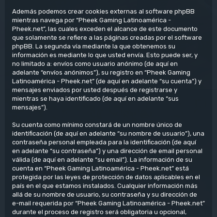
Además podemos crear cookies externas al software phpBB
mientras navega por “Pheek Gaming Latinoamérica -
Pheek.net”, las cuales exceden el alcance de este documento
que solamente se refiere a las páginas creadas por el software
phpBB. La segunda vía mediante la que obtenemos su
información es mediante lo que usted envía. Esto puede ser, y
no limitado a: envíos como usuario anónimo (de aquí en
adelante “envíos anónimos”), su registro en “Pheek Gaming
Latinoamérica - Pheek.net” (de aquí en adelante “su cuenta”) y
mensajes enviados por usted después de registrarse y
mientras se haya identificado (de aquí en adelante “sus
mensajes”).
Su cuenta como mínimo constará de un nombre único de
identificación (de aquí en adelante “su nombre de usuario”), una
contraseña personal empleada para la identificación (de aquí
en adelante “su contraseña”) y una dirección de email personal
válida (de aquí en adelante “su email”). La información de su
cuenta en “Pheek Gaming Latinoamérica - Pheek.net” está
protegida por las leyes de protección de datos aplicables en el
país en el que estamos instalados. Cualquier información más
allá de su nombre de usuario, su contraseña y su dirección de
e-mail requerida por “Pheek Gaming Latinoamérica - Pheek.net”
durante el proceso de registro será obligatoria u opcional,