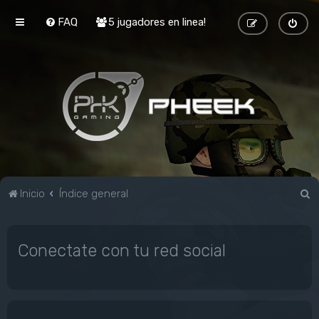
FAQ
5 jugadores en linea!
B
Inicio
Índice general
u
s
Conectate con tu red social
c
a
r