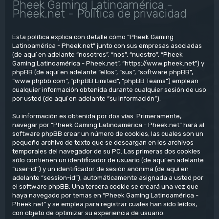
Pheek Gaming Latinoamérica -
Pheek.net - Política de privacidad
Esta política explica con detalle cómo “Pheek Gaming
Latinoamérica - Pheek.net” junto con sus empresas asociadas
(de aquí en adelante “nosotros”, “nos”, “nuestro”, “Pheek
Gaming Latinoamérica - Pheek.net”, “https://www.pheek.net”) y
phpBB (de aquí en adelante “ellos”, “sus”, “software phpBB”,
“www.phpbb.com”, “phpBB Limited”, “phpBB Teams”) emplean
cualquier información obtenida durante cualquier sesión de uso
por usted (de aquí en adelante “su información”).
Su información es obtenida por dos vías. Primeramente,
navegar por “Pheek Gaming Latinoamérica - Pheek.net” hará al
software phpBB crear un número de cookies, las cuales son un
pequeño archivo de texto que se descargan en los archivos
temporales del navegador de su PC. Las primeras dos cookies
sólo contienen un identificador de usuario (de aquí en adelante
“user-id”) y un identificador de sesión anónima (de aquí en
adelante “session-id”), automáticamente asignada a usted por
el software phpBB. Una tercera cookie se creará una vez que
haya navegado por temas en “Pheek Gaming Latinoamérica -
Pheek.net” y se emplea para registrar cuales han sido leídos,
con objeto de optimizar su experiencia de usuario.