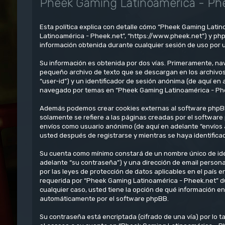
Pheek Gaming Latinoamérica - Phee
Esta política explica con detalle cómo “Pheek Gaming Latin
Latinoamérica - Pheek.net”, “https://www.pheek.net”) y ph
información obtenida durante cualquier sesión de uso por u
Su información es obtenida por dos vías. Primeramente, na
pequeño archivo de texto que se descargan en los archivos
“user-id”) y un identificador de sesión anónima (de aquí e
navegado por temas en “Pheek Gaming Latinoamérica - Pheek.
Además podemos crear cookies externas al software phpBB
solamente se refiere a las páginas creadas por el software
envíos como usuario anónimo (de aquí en adelante “envíos 
usted después de registrarse y mientras se haya identifica
Su cuenta como mínimo constará de un nombre único de iden
adelante “su contraseña”) y una dirección de email persona
por las leyes de protección de datos aplicables en el país 
requerida por “Pheek Gaming Latinoamérica - Pheek.net” dur
cualquier caso, usted tiene la opción de qué información e
automáticamente por el software phpBB.
Su contraseña está encriptada (cifrado de una vía) por lo