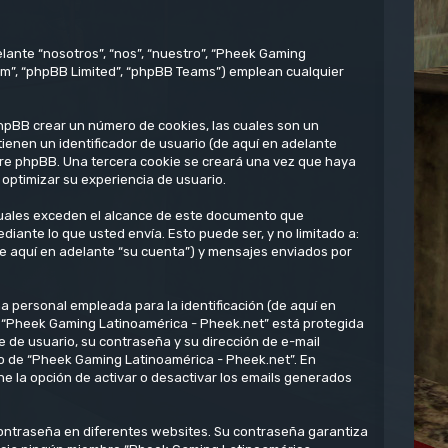
lante “nosotros”, “nos”, “nuestro”, “Pheek Gaming
om”, “phpBB Limited”, “phpBB Teams”) emplean cualquier
hpBB crear un número de cookies, las cuales son un
enen un identificador de usuario (de aquí en adelante
ware phpBB. Una tercera cookie se creará una vez que haya
optimizar su experiencia de usuario.
uales exceden el alcance de este documento que
ante lo que usted envía. Esto puede ser, y no limitado a:
e aquí en adelante “su cuenta”) y mensajes enviados por
 personal empleada para la identificación (de aquí en
en “Pheek Gaming Latinoamérica - Pheek.net” está protegida
e de usuario, su contraseña y su dirección de e-mail
rio de “Pheek Gaming Latinoamérica - Pheek.net”. En
e la opción de activar o desactivar los emails generados
contraseña en diferentes websites. Su contraseña garantiza