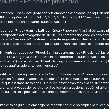
k.net - Política de privacidad
oamérica - Pheek.net” junto con sus empresas asociadas (de aquí en ade
pBB (de aquí en adelante “ellos”, “sus”, “software phpBB”, “www.phpbb.c
sted (de aquí en adelante “su información”).
vegar por “Pheek Gaming Latinoamérica - Pheek.net” hará al software p
 temporales del navegador de su PC. Las primeras dos cookies sólo conti
n adelante “session-id”), automáticamente asignada a usted por el soft
net” y se emplea para registrar cuales han sido leídos, con objeto de 
 mientras navega por “Pheek Gaming Latinoamérica - Pheek.net”, las c
 phpBB. La segunda vía mediante la que obtenemos su información es medi
anónimos”), su registro en “Pheek Gaming Latinoamérica - Pheek.net” (d
do (de aquí en adelante “sus mensajes”).
tificación (de aquí en adelante “su nombre de usuario”), una contraseña
l válida (de aquí en adelante “su email”). La información de su cuenta 
en el que estamos instalados. Cualquier información más allá de su nombr
ante el proceso de registro será obligatoria u opcional, según el crite
n su cuenta será públicamente exhibida. Además, en su cuenta, usted tien
 tanto está segura. Sin embargo, se recomienda que no emplee la misma 