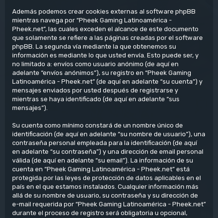
Además podemos crear cookies externas al software phpBB
mientras navega por “Pheek Gaming Latinoamérica -
Pheek.net”, las cuales exceden el alcance de este documento
que solamente se refiere a las páginas creadas por el software
phpBB. La segunda vía mediante la que obtenemos su
información es mediante lo que usted envía. Esto puede ser, y
no limitado a: envíos como usuario anónimo (de aquí en
adelante “envíos anónimos”), su registro en “Pheek Gaming
Latinoamérica - Pheek.net” (de aquí en adelante “su cuenta”) y
mensajes enviados por usted después de registrarse y
mientras se haya identificado (de aquí en adelante “sus
mensajes”).
Su cuenta como mínimo constará de un nombre único de
identificación (de aquí en adelante “su nombre de usuario”), una
contraseña personal empleada para la identificación (de aquí
en adelante “su contraseña”) y una dirección de email personal
válida (de aquí en adelante “su email”). La información de su
cuenta en “Pheek Gaming Latinoamérica - Pheek.net” está
protegida por las leyes de protección de datos aplicables en el
país en el que estamos instalados. Cualquier información más
allá de su nombre de usuario, su contraseña y su dirección de
e-mail requerida por “Pheek Gaming Latinoamérica - Pheek.net”
durante el proceso de registro será obligatoria u opcional,