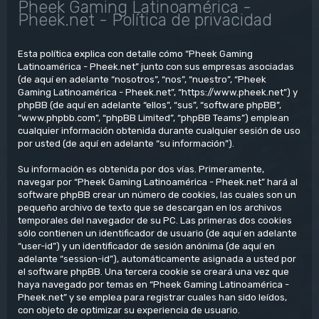
Pheek Gaming Latinoamérica -
Pheek.net - Política de privacidad
Esta política explica con detalle cómo “Pheek Gaming
Latinoamérica - Pheek.net” junto con sus empresas asociadas
(de aquí en adelante “nosotros”, “nos”, “nuestro”, “Pheek
Gaming Latinoamérica - Pheek.net”, “https://www.pheek.net”) y
phpBB (de aquí en adelante “ellos”, “sus”, “software phpBB”,
“www.phpbb.com”, “phpBB Limited”, “phpBB Teams”) emplean
cualquier información obtenida durante cualquier sesión de uso
por usted (de aquí en adelante “su información”).
Su información es obtenida por dos vías. Primeramente,
navegar por “Pheek Gaming Latinoamérica - Pheek.net” hará al
software phpBB crear un número de cookies, las cuales son un
pequeño archivo de texto que se descargan en los archivos
temporales del navegador de su PC. Las primeras dos cookies
sólo contienen un identificador de usuario (de aquí en adelante
“user-id”) y un identificador de sesión anónima (de aquí en
adelante “session-id”), automáticamente asignada a usted por
el software phpBB. Una tercera cookie se creará una vez que
haya navegado por temas en “Pheek Gaming Latinoamérica -
Pheek.net” y se emplea para registrar cuales han sido leídos,
con objeto de optimizar su experiencia de usuario.