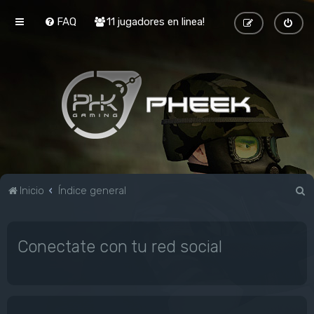
FAQ
11 jugadores en linea!
B
Inicio
Índice general
u
s
Conectate con tu red social
c
a
r