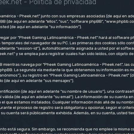
k.net - Política de privacidad
oamérica - Pheek.net” junto con sus empresas asociadas (de aquí en ade
pBB (de aquí en adelante “ellos”, “sus”, “software phpBB”, “www.phpbb.c
sted (de aquí en adelante “su información”).
vegar por “Pheek Gaming Latinoamérica - Pheek.net” hará al software p
 temporales del navegador de su PC. Las primeras dos cookies sólo conti
n adelante “session-id”), automáticamente asignada a usted por el soft
net” y se emplea para registrar cuales han sido leídos, con objeto de 
 mientras navega por “Pheek Gaming Latinoamérica - Pheek.net”, las c
 phpBB. La segunda vía mediante la que obtenemos su información es medi
anónimos”), su registro en “Pheek Gaming Latinoamérica - Pheek.net” (d
do (de aquí en adelante “sus mensajes”).
tificación (de aquí en adelante “su nombre de usuario”), una contraseña
l válida (de aquí en adelante “su email”). La información de su cuenta 
en el que estamos instalados. Cualquier información más allá de su nombr
ante el proceso de registro será obligatoria u opcional, según el crite
n su cuenta será públicamente exhibida. Además, en su cuenta, usted tien
 tanto está segura. Sin embargo, se recomienda que no emplee la misma 