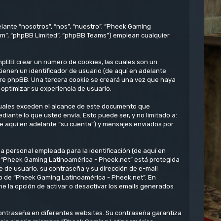
lante “nosotros”, “nos”, “nuestro”, “Pheek Gaming
om”, “phpBB Limited”, “phpBB Teams”) emplean cualquier
hpBB crear un número de cookies, las cuales son un
enen un identificador de usuario (de aquí en adelante
ware phpBB. Una tercera cookie se creará una vez que haya
optimizar su experiencia de usuario.
uales exceden el alcance de este documento que
ante lo que usted envía. Esto puede ser, y no limitado a:
e aquí en adelante “su cuenta”) y mensajes enviados por
 personal empleada para la identificación (de aquí en
en “Pheek Gaming Latinoamérica - Pheek.net” está protegida
e de usuario, su contraseña y su dirección de e-mail
rio de “Pheek Gaming Latinoamérica - Pheek.net”. En
e la opción de activar o desactivar los emails generados
contraseña en diferentes websites. Su contraseña garantiza