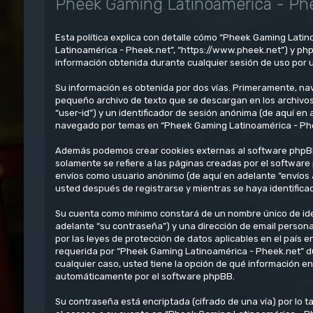
Pheek Gaming Latinoamérica - Phee
Esta política explica con detalle cómo “Pheek Gaming Latin
Latinoamérica - Pheek.net”, “https://www.pheek.net”) y ph
información obtenida durante cualquier sesión de uso por u
Su información es obtenida por dos vías. Primeramente, na
pequeño archivo de texto que se descargan en los archivos
“user-id”) y un identificador de sesión anónima (de aquí e
navegado por temas en “Pheek Gaming Latinoamérica - Pheek.
Además podemos crear cookies externas al software phpBB
solamente se refiere a las páginas creadas por el software
envíos como usuario anónimo (de aquí en adelante “envíos 
usted después de registrarse y mientras se haya identifica
Su cuenta como mínimo constará de un nombre único de iden
adelante “su contraseña”) y una dirección de email persona
por las leyes de protección de datos aplicables en el país 
requerida por “Pheek Gaming Latinoamérica - Pheek.net” dur
cualquier caso, usted tiene la opción de qué información e
automáticamente por el software phpBB.
Su contraseña está encriptada (cifrado de una vía) por lo