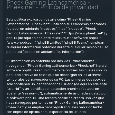
Pheek Gaming Latinoamérica -
Pheek.net - Política de privacidad
Esta política explica con detalle cómo “Pheek Gaming
Latinoamérica - Pheek.net” junto con sus empresas asociadas
(de aquí en adelante “nosotros”, “nos”, “nuestro”, “Pheek
Gaming Latinoamérica - Pheek.net”, “https://www.pheek.net”) y
phpBB (de aquí en adelante “ellos”, “sus”, “software phpBB”,
“www.phpbb.com”, “phpBB Limited”, “phpBB Teams”) emplean
cualquier información obtenida durante cualquier sesión de uso
por usted (de aquí en adelante “su información”).
Su información es obtenida por dos vías. Primeramente,
navegar por “Pheek Gaming Latinoamérica - Pheek.net” hará al
software phpBB crear un número de cookies, las cuales son un
pequeño archivo de texto que se descargan en los archivos
temporales del navegador de su PC. Las primeras dos cookies
sólo contienen un identificador de usuario (de aquí en adelante
“user-id”) y un identificador de sesión anónima (de aquí en
adelante “session-id”), automáticamente asignada a usted por
el software phpBB. Una tercera cookie se creará una vez que
haya navegado por temas en “Pheek Gaming Latinoamérica -
Pheek.net” y se emplea para registrar cuales han sido leídos,
con objeto de optimizar su experiencia de usuario.