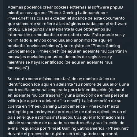
Además podemos crear cookies externas al software phpBB
mientras navega por “Pheek Gaming Latinoamérica -
Pheek.net”, las cuales exceden el alcance de este documento
que solamente se refiere a las páginas creadas por el software
phpBB. La segunda vía mediante la que obtenemos su
información es mediante lo que usted envía. Esto puede ser, y
no limitado a: envíos como usuario anónimo (de aquí en
adelante “envíos anónimos”), su registro en “Pheek Gaming
Latinoamérica - Pheek.net” (de aquí en adelante “su cuenta”) y
mensajes enviados por usted después de registrarse y
mientras se haya identificado (de aquí en adelante “sus
mensajes”).
Su cuenta como mínimo constará de un nombre único de
identificación (de aquí en adelante “su nombre de usuario”), una
contraseña personal empleada para la identificación (de aquí
en adelante “su contraseña”) y una dirección de email personal
válida (de aquí en adelante “su email”). La información de su
cuenta en “Pheek Gaming Latinoamérica - Pheek.net” está
protegida por las leyes de protección de datos aplicables en el
país en el que estamos instalados. Cualquier información más
allá de su nombre de usuario, su contraseña y su dirección de
e-mail requerida por “Pheek Gaming Latinoamérica - Pheek.net”
durante el proceso de registro será obligatoria u opcional,