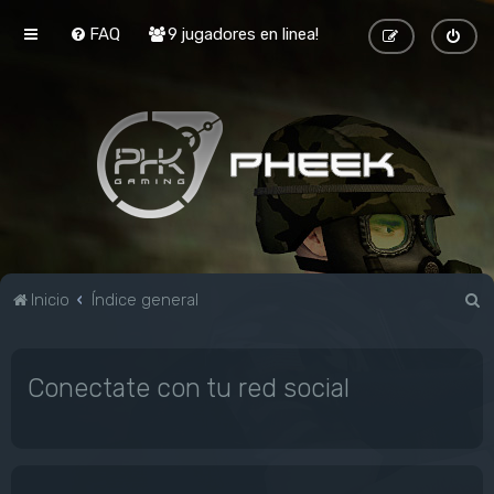
FAQ
9 jugadores en linea!
B
Inicio
Índice general
u
s
Conectate con tu red social
c
a
r