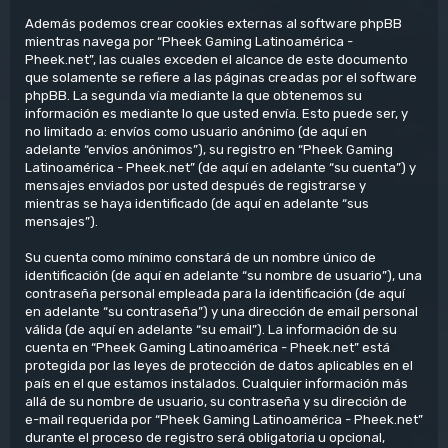
Además podemos crear cookies externas al software phpBB
mientras navega por “Pheek Gaming Latinoamérica -
Pheek.net”, las cuales exceden el alcance de este documento
que solamente se refiere a las páginas creadas por el software
phpBB. La segunda vía mediante la que obtenemos su
información es mediante lo que usted envía. Esto puede ser, y
no limitado a: envíos como usuario anónimo (de aquí en
adelante “envíos anónimos”), su registro en “Pheek Gaming
Latinoamérica - Pheek.net” (de aquí en adelante “su cuenta”) y
mensajes enviados por usted después de registrarse y
mientras se haya identificado (de aquí en adelante “sus
mensajes”).
Su cuenta como mínimo constará de un nombre único de
identificación (de aquí en adelante “su nombre de usuario”), una
contraseña personal empleada para la identificación (de aquí
en adelante “su contraseña”) y una dirección de email personal
válida (de aquí en adelante “su email”). La información de su
cuenta en “Pheek Gaming Latinoamérica - Pheek.net” está
protegida por las leyes de protección de datos aplicables en el
país en el que estamos instalados. Cualquier información más
allá de su nombre de usuario, su contraseña y su dirección de
e-mail requerida por “Pheek Gaming Latinoamérica - Pheek.net”
durante el proceso de registro será obligatoria u opcional,