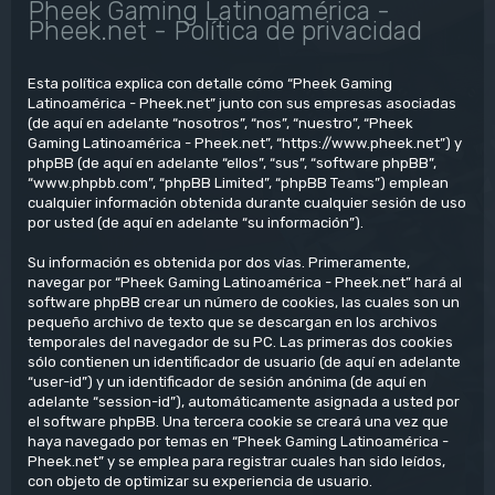
Pheek Gaming Latinoamérica -
Pheek.net - Política de privacidad
Esta política explica con detalle cómo “Pheek Gaming
Latinoamérica - Pheek.net” junto con sus empresas asociadas
(de aquí en adelante “nosotros”, “nos”, “nuestro”, “Pheek
Gaming Latinoamérica - Pheek.net”, “https://www.pheek.net”) y
phpBB (de aquí en adelante “ellos”, “sus”, “software phpBB”,
“www.phpbb.com”, “phpBB Limited”, “phpBB Teams”) emplean
cualquier información obtenida durante cualquier sesión de uso
por usted (de aquí en adelante “su información”).
Su información es obtenida por dos vías. Primeramente,
navegar por “Pheek Gaming Latinoamérica - Pheek.net” hará al
software phpBB crear un número de cookies, las cuales son un
pequeño archivo de texto que se descargan en los archivos
temporales del navegador de su PC. Las primeras dos cookies
sólo contienen un identificador de usuario (de aquí en adelante
“user-id”) y un identificador de sesión anónima (de aquí en
adelante “session-id”), automáticamente asignada a usted por
el software phpBB. Una tercera cookie se creará una vez que
haya navegado por temas en “Pheek Gaming Latinoamérica -
Pheek.net” y se emplea para registrar cuales han sido leídos,
con objeto de optimizar su experiencia de usuario.