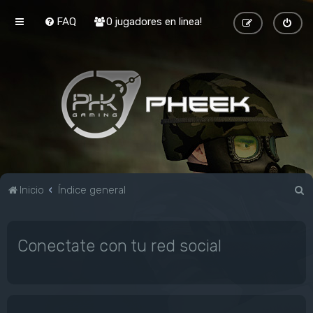
FAQ
0 jugadores en linea!
B
Inicio
Índice general
u
s
Conectate con tu red social
c
a
r