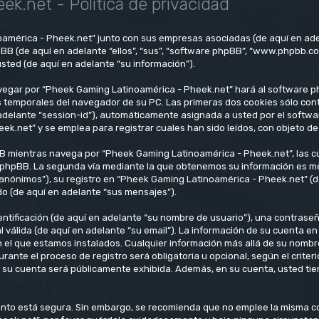
k.net - Política de privacidad
oamérica - Pheek.net” junto con sus empresas asociadas (de aquí en ade
pBB (de aquí en adelante “ellos”, “sus”, “software phpBB”, “www.phpbb.c
sted (de aquí en adelante “su información”).
vegar por “Pheek Gaming Latinoamérica - Pheek.net” hará al software p
 temporales del navegador de su PC. Las primeras dos cookies sólo conti
n adelante “session-id”), automáticamente asignada a usted por el soft
net” y se emplea para registrar cuales han sido leídos, con objeto de 
 mientras navega por “Pheek Gaming Latinoamérica - Pheek.net”, las c
 phpBB. La segunda vía mediante la que obtenemos su información es medi
anónimos”), su registro en “Pheek Gaming Latinoamérica - Pheek.net” (d
do (de aquí en adelante “sus mensajes”).
tificación (de aquí en adelante “su nombre de usuario”), una contraseña
l válida (de aquí en adelante “su email”). La información de su cuenta 
en el que estamos instalados. Cualquier información más allá de su nombr
ante el proceso de registro será obligatoria u opcional, según el crite
n su cuenta será públicamente exhibida. Además, en su cuenta, usted tien
 tanto está segura. Sin embargo, se recomienda que no emplee la misma 