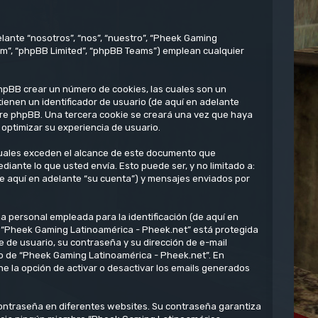
lante “nosotros”, “nos”, “nuestro”, “Pheek Gaming
om”, “phpBB Limited”, “phpBB Teams”) emplean cualquier
hpBB crear un número de cookies, las cuales son un
enen un identificador de usuario (de aquí en adelante
ware phpBB. Una tercera cookie se creará una vez que haya
optimizar su experiencia de usuario.
uales exceden el alcance de este documento que
ante lo que usted envía. Esto puede ser, y no limitado a:
e aquí en adelante “su cuenta”) y mensajes enviados por
 personal empleada para la identificación (de aquí en
en “Pheek Gaming Latinoamérica - Pheek.net” está protegida
e de usuario, su contraseña y su dirección de e-mail
rio de “Pheek Gaming Latinoamérica - Pheek.net”. En
e la opción de activar o desactivar los emails generados
contraseña en diferentes websites. Su contraseña garantiza