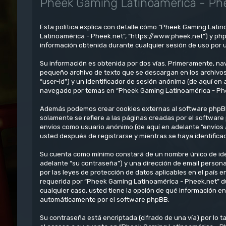
Pheek Gaming Latinoamérica - Phee
Esta política explica con detalle cómo “Pheek Gaming Latin
Latinoamérica - Pheek.net”, “https://www.pheek.net”) y ph
información obtenida durante cualquier sesión de uso por u
Su información es obtenida por dos vías. Primeramente, na
pequeño archivo de texto que se descargan en los archivos
“user-id”) y un identificador de sesión anónima (de aquí e
navegado por temas en “Pheek Gaming Latinoamérica - Pheek.
Además podemos crear cookies externas al software phpBB
solamente se refiere a las páginas creadas por el software
envíos como usuario anónimo (de aquí en adelante “envíos 
usted después de registrarse y mientras se haya identifica
Su cuenta como mínimo constará de un nombre único de iden
adelante “su contraseña”) y una dirección de email persona
por las leyes de protección de datos aplicables en el país 
requerida por “Pheek Gaming Latinoamérica - Pheek.net” dur
cualquier caso, usted tiene la opción de qué información e
automáticamente por el software phpBB.
Su contraseña está encriptada (cifrado de una vía) por lo