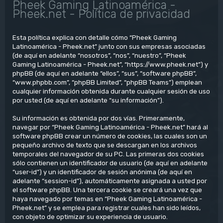
Pheek Gaming Latinoamérica -
Pheek.net - Política de privacidad
Esta política explica con detalle cómo “Pheek Gaming
Latinoamérica - Pheek.net” junto con sus empresas asociadas
(de aquí en adelante “nosotros”, “nos”, “nuestro”, “Pheek
Gaming Latinoamérica - Pheek.net”, “https://www.pheek.net”) y
phpBB (de aquí en adelante “ellos”, “sus”, “software phpBB”,
“www.phpbb.com”, “phpBB Limited”, “phpBB Teams”) emplean
cualquier información obtenida durante cualquier sesión de uso
por usted (de aquí en adelante “su información”).
Su información es obtenida por dos vías. Primeramente,
navegar por “Pheek Gaming Latinoamérica - Pheek.net” hará al
software phpBB crear un número de cookies, las cuales son un
pequeño archivo de texto que se descargan en los archivos
temporales del navegador de su PC. Las primeras dos cookies
sólo contienen un identificador de usuario (de aquí en adelante
“user-id”) y un identificador de sesión anónima (de aquí en
adelante “session-id”), automáticamente asignada a usted por
el software phpBB. Una tercera cookie se creará una vez que
haya navegado por temas en “Pheek Gaming Latinoamérica -
Pheek.net” y se emplea para registrar cuales han sido leídos,
con objeto de optimizar su experiencia de usuario.