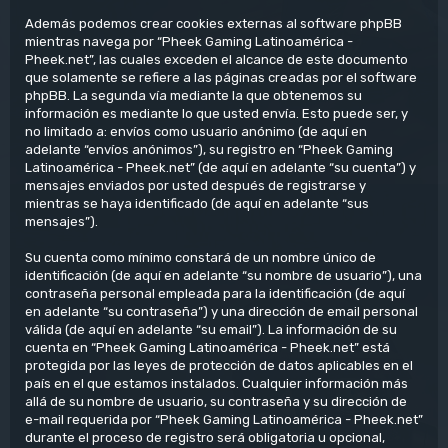
Además podemos crear cookies externas al software phpBB
mientras navega por “Pheek Gaming Latinoamérica -
Pheek.net”, las cuales exceden el alcance de este documento
que solamente se refiere a las páginas creadas por el software
phpBB. La segunda vía mediante la que obtenemos su
información es mediante lo que usted envía. Esto puede ser, y
no limitado a: envíos como usuario anónimo (de aquí en
adelante “envíos anónimos”), su registro en “Pheek Gaming
Latinoamérica - Pheek.net” (de aquí en adelante “su cuenta”) y
mensajes enviados por usted después de registrarse y
mientras se haya identificado (de aquí en adelante “sus
mensajes”).
Su cuenta como mínimo constará de un nombre único de
identificación (de aquí en adelante “su nombre de usuario”), una
contraseña personal empleada para la identificación (de aquí
en adelante “su contraseña”) y una dirección de email personal
válida (de aquí en adelante “su email”). La información de su
cuenta en “Pheek Gaming Latinoamérica - Pheek.net” está
protegida por las leyes de protección de datos aplicables en el
país en el que estamos instalados. Cualquier información más
allá de su nombre de usuario, su contraseña y su dirección de
e-mail requerida por “Pheek Gaming Latinoamérica - Pheek.net”
durante el proceso de registro será obligatoria u opcional,