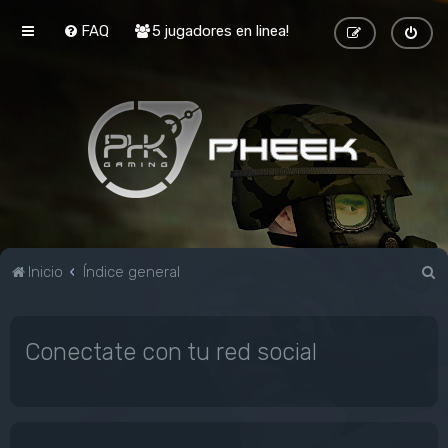
FAQ
5 jugadores en linea!
B
Inicio
Índice general
u
s
Conectate con tu red social
c
a
r