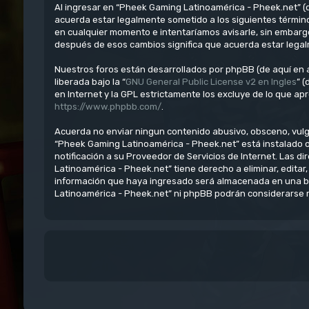
Al ingresar en “Pheek Gaming Latinoamérica - Pheek.net” (d
acuerda estar legalmente sometido a los siguientes términ
en cualquier momento e intentaríamos avisarle, sin embarg
después de esos cambios significa que acuerda estar lega
Nuestros foros están desarrollados por phpBB (de aquí en a
liberada bajo la “
GNU General Public License v2 en Ingles
” 
en Internet y la GPL estrictamente los excluye de lo que 
https://www.phpbb.com/
.
Acuerda no enviar ningun contenido abusivo, obsceno, vulgar
“Pheek Gaming Latinoamérica - Pheek.net” está instalado 
notificación a su Proveedor de Servicios de Internet. Las 
Latinoamérica - Pheek.net” tiene derecho a eliminar, edit
información que haya ingresado será almacenada en una ba
Latinoamérica - Pheek.net” ni phpBB podrán considerarse r