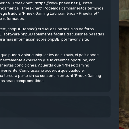
érica - Pheek.net”, “https://www.pheek.net”), usted
atinoamérica - Pheek.net”. Podemos cambiar estos términos
 registrado a “Pheek Gaming Latinoamérica - Pheek.net”
/o reformados.
ed”, “phpBB Teams”) el cual es una solución de foros
 El software phpBB solamente facilita discusiones basadas
ra más información sobre phpBB, por favor visite:
ue pueda violar cualquier ley de su país, el país donde
anentemente expulsado y, si lo creemos oportuno, con
rzar estas condiciones. Acuerda que “Pheek Gaming
conveniente. Como usuario acuerda que cualquier
 tercera parte sin su consentimiento, ni “Pheek Gaming
atos sean comprometidos.