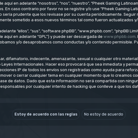
e aquí en adelante “nosotros”, “nos”, “nuestro”, “Pheek Gaming Latinoam
os. En caso contrario por favor no se registre y/o use “Pheek Gaming L
o sería prudente que los revisase por su cuenta periódicamente. Seguir
lmente sometido a esos nuevos términos tal como fueron actualizados y
delante “ellos”, “sus”, “software phpBB”, “www.phpbb.com”, “phpBB Limit
(de aquí en adelante “GPL”) y puede ser descargada de
www.phpbb.com
.
aprobamos y/o desaprobamos como conductas y/o contenido permisible. Pa
, difamatorio, indecente, amenazante, sexual o cualquier otro material q
o Leyes Internacionales. Hacer eso provocará que sea inmediata y perm
direcciones IP de todos los envíos son registradas como ayuda para refo
ar, mover o cerrar cualquier tema en cualquier momento que lo creamos 
se de datos. Dado que esta información no será compartida con ninguna
esponsables por cualquier intento de hacking que conlleve a que los d