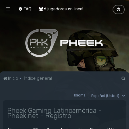
FAQ
6 jugadores en linea!
B
Inicio
Índice general
u
s
Idioma:
c
Pheek Gaming Latinoamérica -
a
Pheek.net - Registro
r