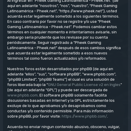
Al ingresar en “Pheek Gaming Latinoamérica - Pheek.net” (de
aquí en adelante “nosotros”, “nos”, “nuestro”, “Pheek Gaming
Latinoamérica - Pheek.net”, “https://www.pheek.net”), usted
acuerda estar legalmente sometido a los siguientes términos.
En caso contrario por favor no se registre y/o use “Pheek
Gaming Latinoamérica - Pheek.net”. Podemos cambiar estos
términos en cualquier momento e intentaríamos avisarle, sin
embargo sería prudente que los revisase por su cuenta
periódicamente. Seguir registrado a “Pheek Gaming
Latinoamérica - Pheek.net” después de esos cambios significa
que acuerda estar legalmente sometido a esos nuevos
términos tal como fueron actualizados y/o reformados.
Nuestros foros están desarrollados por phpBB (de aquí en
adelante “ellos”, “sus”, “software phpBB”, “www.phpbb.com”,
“phpBB Limited”, “phpBB Teams”) el cual es una solución de
foros liberada bajo la “
GNU General Public License v2 en Ingles
”
(de aquí en adelante “GPL”) y puede ser descargada de
www.phpbb.com
. El software phpBB solamente facilita
discusiones basadas en Internet y la GPL estrictamente los
excluye de lo que aprobamos y/o desaprobamos como
conductas y/o contenido permisible. Para más información
sobre phpBB, por favor visite:
https://www.phpbb.com/
.
Acuerda no enviar ningun contenido abusivo, obsceno, vulgar,