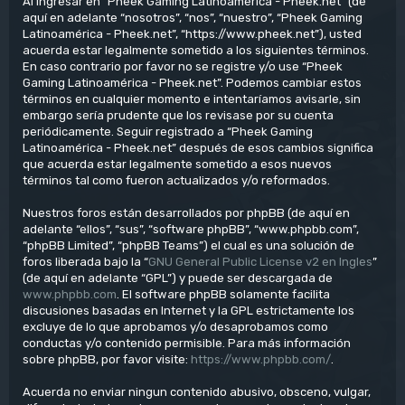
Al ingresar en “Pheek Gaming Latinoamérica - Pheek.net” (de
aquí en adelante “nosotros”, “nos”, “nuestro”, “Pheek Gaming
Latinoamérica - Pheek.net”, “https://www.pheek.net”), usted
acuerda estar legalmente sometido a los siguientes términos.
En caso contrario por favor no se registre y/o use “Pheek
Gaming Latinoamérica - Pheek.net”. Podemos cambiar estos
términos en cualquier momento e intentaríamos avisarle, sin
embargo sería prudente que los revisase por su cuenta
periódicamente. Seguir registrado a “Pheek Gaming
Latinoamérica - Pheek.net” después de esos cambios significa
que acuerda estar legalmente sometido a esos nuevos
términos tal como fueron actualizados y/o reformados.
Nuestros foros están desarrollados por phpBB (de aquí en
adelante “ellos”, “sus”, “software phpBB”, “www.phpbb.com”,
“phpBB Limited”, “phpBB Teams”) el cual es una solución de
foros liberada bajo la “
GNU General Public License v2 en Ingles
”
(de aquí en adelante “GPL”) y puede ser descargada de
www.phpbb.com
. El software phpBB solamente facilita
discusiones basadas en Internet y la GPL estrictamente los
excluye de lo que aprobamos y/o desaprobamos como
conductas y/o contenido permisible. Para más información
sobre phpBB, por favor visite:
https://www.phpbb.com/
.
Acuerda no enviar ningun contenido abusivo, obsceno, vulgar,