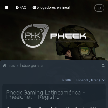
FAQ
5 jugadores en linea!
B
Inicio
Índice general
u
s
Idioma:
c
Pheek Gaming Latinoamérica -
a
Pheek.net - Registro
r