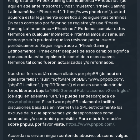
Al ingresar en “Pheek Gaming Latinoamérica - Pheek.net” (de
aquí en adelante “nosotros”, “nos”, “nuestro”, “Pheek Gaming
Latinoamérica - Pheek.net”, “https://www.pheek.net”), usted
acuerda estar legalmente sometido a los siguientes términos.
En caso contrario por favor no se registre y/o use “Pheek
Gaming Latinoamérica - Pheek.net”. Podemos cambiar estos
términos en cualquier momento e intentaríamos avisarle, sin
embargo sería prudente que los revisase por su cuenta
periódicamente. Seguir registrado a “Pheek Gaming
Latinoamérica - Pheek.net” después de esos cambios significa
que acuerda estar legalmente sometido a esos nuevos
términos tal como fueron actualizados y/o reformados.
Nuestros foros están desarrollados por phpBB (de aquí en
adelante “ellos”, “sus”, “software phpBB”, “www.phpbb.com”,
“phpBB Limited”, “phpBB Teams”) el cual es una solución de
foros liberada bajo la “
GNU General Public License v2 en Ingles
”
(de aquí en adelante “GPL”) y puede ser descargada de
www.phpbb.com
. El software phpBB solamente facilita
discusiones basadas en Internet y la GPL estrictamente los
excluye de lo que aprobamos y/o desaprobamos como
conductas y/o contenido permisible. Para más información
sobre phpBB, por favor visite:
https://www.phpbb.com/
.
Acuerda no enviar ningun contenido abusivo, obsceno, vulgar,