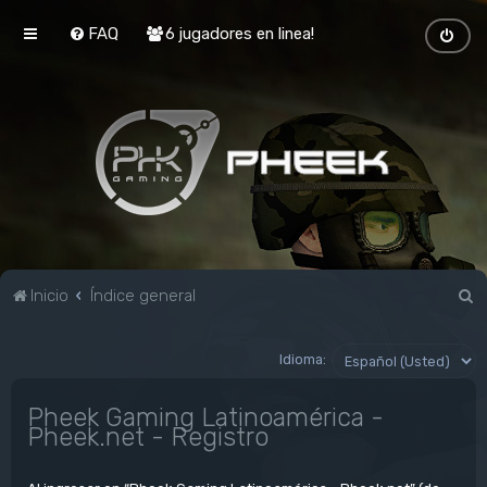
FAQ
6 jugadores en linea!
B
Inicio
Índice general
u
s
Idioma:
c
Pheek Gaming Latinoamérica -
a
Pheek.net - Registro
r