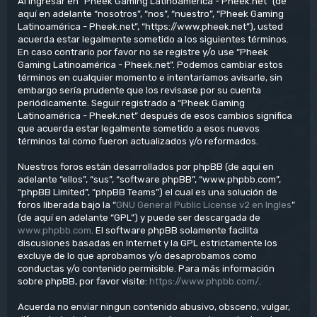
Al ingresar en “Pheek Gaming Latinoamérica - Pheek.net” (de
aquí en adelante “nosotros”, “nos”, “nuestro”, “Pheek Gaming
Latinoamérica - Pheek.net”, “https://www.pheek.net”), usted
acuerda estar legalmente sometido a los siguientes términos.
En caso contrario por favor no se registre y/o use “Pheek
Gaming Latinoamérica - Pheek.net”. Podemos cambiar estos
términos en cualquier momento e intentaríamos avisarle, sin
embargo sería prudente que los revisase por su cuenta
periódicamente. Seguir registrado a “Pheek Gaming
Latinoamérica - Pheek.net” después de esos cambios significa
que acuerda estar legalmente sometido a esos nuevos
términos tal como fueron actualizados y/o reformados.
Nuestros foros están desarrollados por phpBB (de aquí en
adelante “ellos”, “sus”, “software phpBB”, “www.phpbb.com”,
“phpBB Limited”, “phpBB Teams”) el cual es una solución de
foros liberada bajo la “
GNU General Public License v2 en Ingles
”
(de aquí en adelante “GPL”) y puede ser descargada de
www.phpbb.com
. El software phpBB solamente facilita
discusiones basadas en Internet y la GPL estrictamente los
excluye de lo que aprobamos y/o desaprobamos como
conductas y/o contenido permisible. Para más información
sobre phpBB, por favor visite:
https://www.phpbb.com/
.
Acuerda no enviar ningun contenido abusivo, obsceno, vulgar,