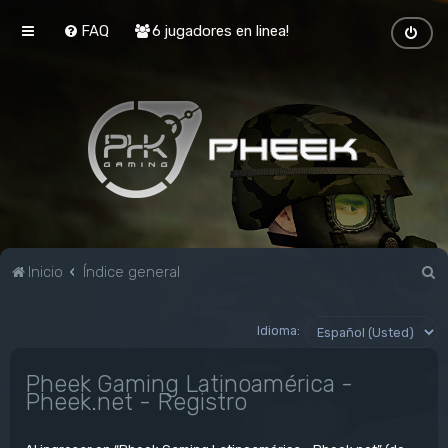
FAQ
6 jugadores en linea!
B
Inicio
Índice general
u
s
Idioma:
c
Pheek Gaming Latinoamérica -
a
Pheek.net - Registro
r