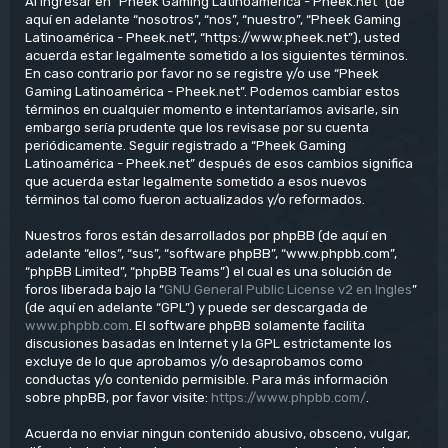
Al ingresar en “Pheek Gaming Latinoamérica - Pheek.net” (de
aquí en adelante “nosotros”, “nos”, “nuestro”, “Pheek Gaming
Latinoamérica - Pheek.net”, “https://www.pheek.net”), usted
acuerda estar legalmente sometido a los siguientes términos.
En caso contrario por favor no se registre y/o use “Pheek
Gaming Latinoamérica - Pheek.net”. Podemos cambiar estos
términos en cualquier momento e intentaríamos avisarle, sin
embargo sería prudente que los revisase por su cuenta
periódicamente. Seguir registrado a “Pheek Gaming
Latinoamérica - Pheek.net” después de esos cambios significa
que acuerda estar legalmente sometido a esos nuevos
términos tal como fueron actualizados y/o reformados.
Nuestros foros están desarrollados por phpBB (de aquí en
adelante “ellos”, “sus”, “software phpBB”, “www.phpbb.com”,
“phpBB Limited”, “phpBB Teams”) el cual es una solución de
foros liberada bajo la “
GNU General Public License v2 en Ingles
”
(de aquí en adelante “GPL”) y puede ser descargada de
www.phpbb.com
. El software phpBB solamente facilita
discusiones basadas en Internet y la GPL estrictamente los
excluye de lo que aprobamos y/o desaprobamos como
conductas y/o contenido permisible. Para más información
sobre phpBB, por favor visite:
https://www.phpbb.com/
.
Acuerda no enviar ningun contenido abusivo, obsceno, vulgar,