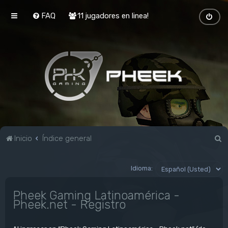
FAQ
11 jugadores en linea!
B
Inicio
Índice general
u
s
Idioma:
c
Pheek Gaming Latinoamérica -
a
Pheek.net - Registro
r