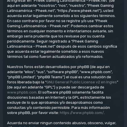
Al ingresar en “Pheek Gaming Latinoamérica - Pheek.net” (de
aquí en adelante “nosotros”, “nos”, “nuestro”, “Pheek Gaming
Latinoamérica - Pheek.net”, “https://www.pheek.net”), usted
acuerda estar legalmente sometido a los siguientes términos.
En caso contrario por favor no se registre y/o use “Pheek
Gaming Latinoamérica - Pheek.net”. Podemos cambiar estos
términos en cualquier momento e intentaríamos avisarle, sin
embargo sería prudente que los revisase por su cuenta
periódicamente. Seguir registrado a “Pheek Gaming
Latinoamérica - Pheek.net” después de esos cambios significa
que acuerda estar legalmente sometido a esos nuevos
términos tal como fueron actualizados y/o reformados.
Nuestros foros están desarrollados por phpBB (de aquí en
adelante “ellos”, “sus”, “software phpBB”, “www.phpbb.com”,
“phpBB Limited”, “phpBB Teams”) el cual es una solución de
foros liberada bajo la “
GNU General Public License v2 en Ingles
”
(de aquí en adelante “GPL”) y puede ser descargada de
www.phpbb.com
. El software phpBB solamente facilita
discusiones basadas en Internet y la GPL estrictamente los
excluye de lo que aprobamos y/o desaprobamos como
conductas y/o contenido permisible. Para más información
sobre phpBB, por favor visite:
https://www.phpbb.com/
.
Acuerda no enviar ningun contenido abusivo, obsceno, vulgar,