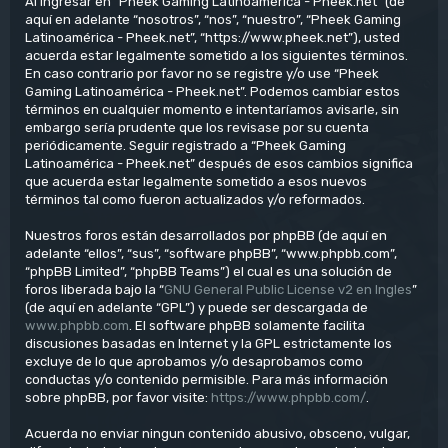
Al ingresar en “Pheek Gaming Latinoamérica - Pheek.net” (de
aquí en adelante “nosotros”, “nos”, “nuestro”, “Pheek Gaming
Latinoamérica - Pheek.net”, “https://www.pheek.net”), usted
acuerda estar legalmente sometido a los siguientes términos.
En caso contrario por favor no se registre y/o use “Pheek
Gaming Latinoamérica - Pheek.net”. Podemos cambiar estos
términos en cualquier momento e intentaríamos avisarle, sin
embargo sería prudente que los revisase por su cuenta
periódicamente. Seguir registrado a “Pheek Gaming
Latinoamérica - Pheek.net” después de esos cambios significa
que acuerda estar legalmente sometido a esos nuevos
términos tal como fueron actualizados y/o reformados.
Nuestros foros están desarrollados por phpBB (de aquí en
adelante “ellos”, “sus”, “software phpBB”, “www.phpbb.com”,
“phpBB Limited”, “phpBB Teams”) el cual es una solución de
foros liberada bajo la “
GNU General Public License v2 en Ingles
”
(de aquí en adelante “GPL”) y puede ser descargada de
www.phpbb.com
. El software phpBB solamente facilita
discusiones basadas en Internet y la GPL estrictamente los
excluye de lo que aprobamos y/o desaprobamos como
conductas y/o contenido permisible. Para más información
sobre phpBB, por favor visite:
https://www.phpbb.com/
.
Acuerda no enviar ningun contenido abusivo, obsceno, vulgar,