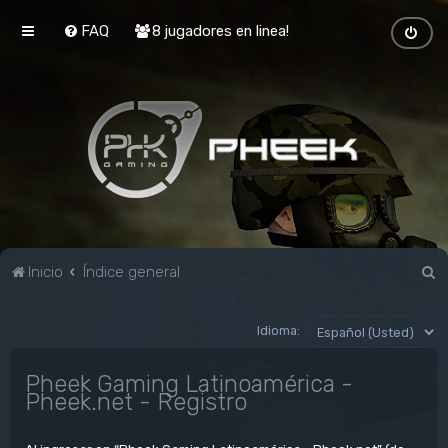
FAQ
8 jugadores en linea!
B
Inicio
Índice general
u
s
Idioma:
c
Pheek Gaming Latinoamérica -
a
Pheek.net - Registro
r