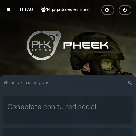
FAQ
14 jugadores en linea!
B
Inicio
Índice general
u
s
Conectate con tu red social
c
a
r