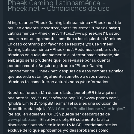
Pheek Gaming Latinoamérica -
Pheek.net - Condiciones de uso
Al ingresar en “Pheek Gaming Latinoamérica - Pheek.net” (de
aquí en adelante “nosotros”, “nos”, “nuestro”, “Pheek Gaming
Latinoamérica - Pheek.net”, “https://www.pheek.net”), usted
acuerda estar legalmente sometido a los siguientes términos.
En caso contrario por favor no se registre y/o use “Pheek
Gaming Latinoamérica - Pheek.net”. Podemos cambiar estos
términos en cualquier momento e intentaríamos avisarle, sin
embargo sería prudente que los revisase por su cuenta
periódicamente. Seguir registrado a “Pheek Gaming
Latinoamérica - Pheek.net” después de esos cambios significa
que acuerda estar legalmente sometido a esos nuevos
términos tal como fueron actualizados y/o reformados.
Nuestros foros están desarrollados por phpBB (de aquí en
adelante “ellos”, “sus”, “software phpBB”, “www.phpbb.com”,
“phpBB Limited”, “phpBB Teams”) el cual es una solución de
foros liberada bajo la “
GNU General Public License v2 en Ingles
”
(de aquí en adelante “GPL”) y puede ser descargada de
www.phpbb.com
. El software phpBB solamente facilita
discusiones basadas en Internet y la GPL estrictamente los
excluye de lo que aprobamos y/o desaprobamos como