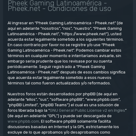
Pheek Gaming Latinoamérica -
Pheek.net - Condiciones de uso
Al ingresar en “Pheek Gaming Latinoamérica - Pheek.net” (de
aquí en adelante “nosotros”, “nos”, “nuestro”, “Pheek Gaming
Latinoamérica - Pheek.net”, “https://www.pheek.net”), usted
acuerda estar legalmente sometido a los siguientes términos.
En caso contrario por favor no se registre y/o use “Pheek
Gaming Latinoamérica - Pheek.net”. Podemos cambiar estos
términos en cualquier momento e intentaríamos avisarle, sin
embargo sería prudente que los revisase por su cuenta
periódicamente. Seguir registrado a “Pheek Gaming
Latinoamérica - Pheek.net” después de esos cambios significa
que acuerda estar legalmente sometido a esos nuevos
términos tal como fueron actualizados y/o reformados.
Nuestros foros están desarrollados por phpBB (de aquí en
adelante “ellos”, “sus”, “software phpBB”, “www.phpbb.com”,
“phpBB Limited”, “phpBB Teams”) el cual es una solución de
foros liberada bajo la “
GNU General Public License v2 en Ingles
”
(de aquí en adelante “GPL”) y puede ser descargada de
www.phpbb.com
. El software phpBB solamente facilita
discusiones basadas en Internet y la GPL estrictamente los
excluye de lo que aprobamos y/o desaprobamos como