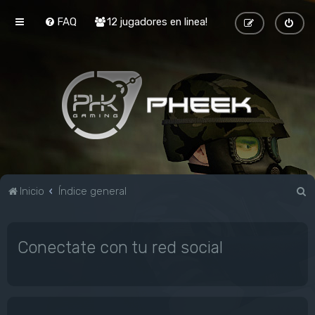
FAQ
12 jugadores en linea!
B
Inicio
Índice general
u
s
Conectate con tu red social
c
a
r