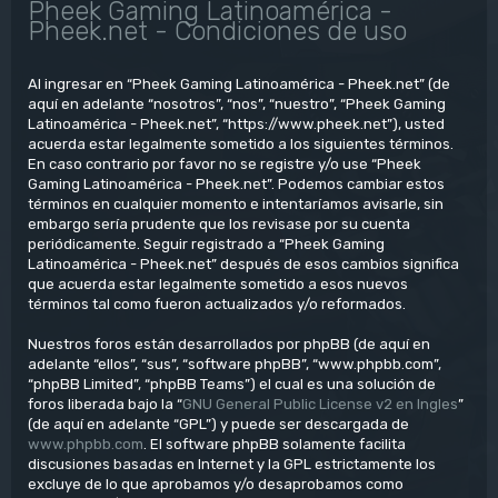
Pheek Gaming Latinoamérica -
Pheek.net - Condiciones de uso
Al ingresar en “Pheek Gaming Latinoamérica - Pheek.net” (de
aquí en adelante “nosotros”, “nos”, “nuestro”, “Pheek Gaming
Latinoamérica - Pheek.net”, “https://www.pheek.net”), usted
acuerda estar legalmente sometido a los siguientes términos.
En caso contrario por favor no se registre y/o use “Pheek
Gaming Latinoamérica - Pheek.net”. Podemos cambiar estos
términos en cualquier momento e intentaríamos avisarle, sin
embargo sería prudente que los revisase por su cuenta
periódicamente. Seguir registrado a “Pheek Gaming
Latinoamérica - Pheek.net” después de esos cambios significa
que acuerda estar legalmente sometido a esos nuevos
términos tal como fueron actualizados y/o reformados.
Nuestros foros están desarrollados por phpBB (de aquí en
adelante “ellos”, “sus”, “software phpBB”, “www.phpbb.com”,
“phpBB Limited”, “phpBB Teams”) el cual es una solución de
foros liberada bajo la “
GNU General Public License v2 en Ingles
”
(de aquí en adelante “GPL”) y puede ser descargada de
www.phpbb.com
. El software phpBB solamente facilita
discusiones basadas en Internet y la GPL estrictamente los
excluye de lo que aprobamos y/o desaprobamos como