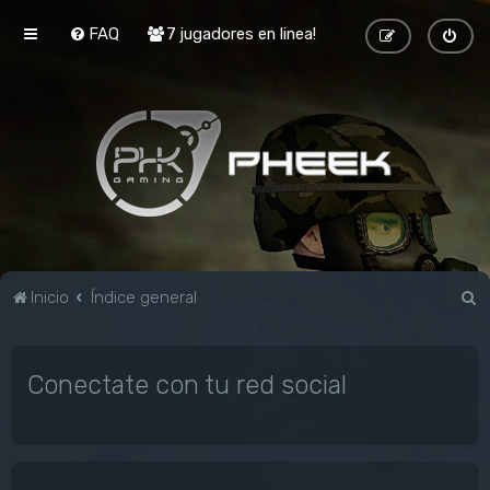
FAQ
7 jugadores en linea!
B
Inicio
Índice general
u
s
Conectate con tu red social
c
a
r