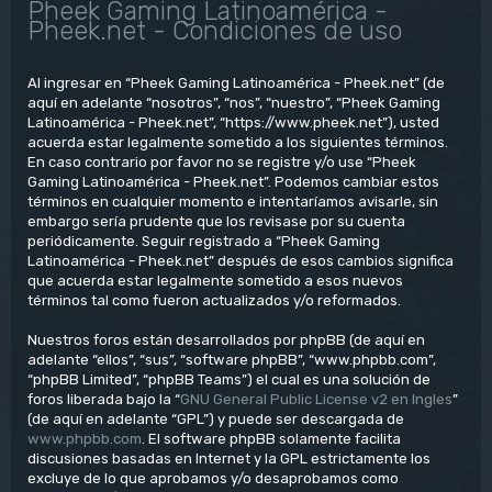
Pheek Gaming Latinoamérica -
Pheek.net - Condiciones de uso
Al ingresar en “Pheek Gaming Latinoamérica - Pheek.net” (de
aquí en adelante “nosotros”, “nos”, “nuestro”, “Pheek Gaming
Latinoamérica - Pheek.net”, “https://www.pheek.net”), usted
acuerda estar legalmente sometido a los siguientes términos.
En caso contrario por favor no se registre y/o use “Pheek
Gaming Latinoamérica - Pheek.net”. Podemos cambiar estos
términos en cualquier momento e intentaríamos avisarle, sin
embargo sería prudente que los revisase por su cuenta
periódicamente. Seguir registrado a “Pheek Gaming
Latinoamérica - Pheek.net” después de esos cambios significa
que acuerda estar legalmente sometido a esos nuevos
términos tal como fueron actualizados y/o reformados.
Nuestros foros están desarrollados por phpBB (de aquí en
adelante “ellos”, “sus”, “software phpBB”, “www.phpbb.com”,
“phpBB Limited”, “phpBB Teams”) el cual es una solución de
foros liberada bajo la “
GNU General Public License v2 en Ingles
”
(de aquí en adelante “GPL”) y puede ser descargada de
www.phpbb.com
. El software phpBB solamente facilita
discusiones basadas en Internet y la GPL estrictamente los
excluye de lo que aprobamos y/o desaprobamos como