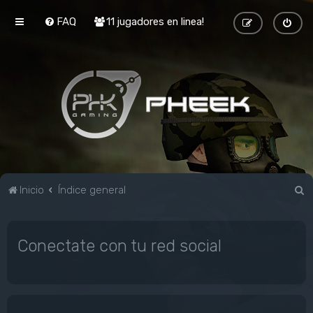
FAQ
11 jugadores en linea!
B
Inicio
Índice general
u
s
Conectate con tu red social
c
a
r