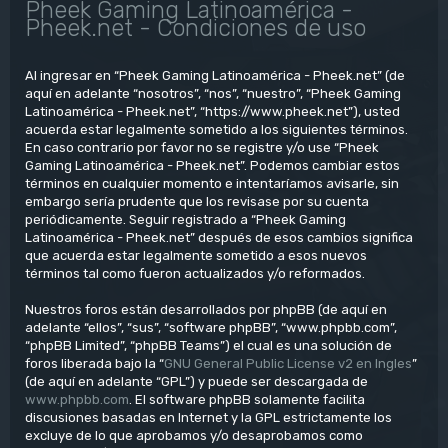
Pheek Gaming Latinoamérica -
Pheek.net - Condiciones de uso
Al ingresar en “Pheek Gaming Latinoamérica - Pheek.net” (de
aquí en adelante “nosotros”, “nos”, “nuestro”, “Pheek Gaming
Latinoamérica - Pheek.net”, “https://www.pheek.net”), usted
acuerda estar legalmente sometido a los siguientes términos.
En caso contrario por favor no se registre y/o use “Pheek
Gaming Latinoamérica - Pheek.net”. Podemos cambiar estos
términos en cualquier momento e intentaríamos avisarle, sin
embargo sería prudente que los revisase por su cuenta
periódicamente. Seguir registrado a “Pheek Gaming
Latinoamérica - Pheek.net” después de esos cambios significa
que acuerda estar legalmente sometido a esos nuevos
términos tal como fueron actualizados y/o reformados.
Nuestros foros están desarrollados por phpBB (de aquí en
adelante “ellos”, “sus”, “software phpBB”, “www.phpbb.com”,
“phpBB Limited”, “phpBB Teams”) el cual es una solución de
foros liberada bajo la “
GNU General Public License v2 en Ingles
”
(de aquí en adelante “GPL”) y puede ser descargada de
www.phpbb.com
. El software phpBB solamente facilita
discusiones basadas en Internet y la GPL estrictamente los
excluye de lo que aprobamos y/o desaprobamos como