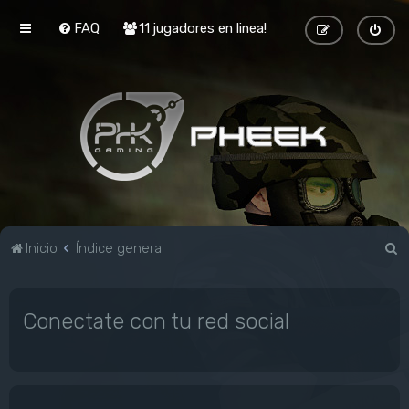
FAQ
11 jugadores en linea!
B
Inicio
Índice general
u
s
Conectate con tu red social
c
a
r