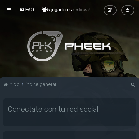
FAQ
5 jugadores en linea!
B
Inicio
Índice general
u
s
Conectate con tu red social
c
a
r