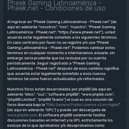
Pheek Gaming Latinoamérica -
Pheek.net - Condiciones de uso
Al ingresar en “Pheek Gaming Latinoamérica - Pheek.net” (de
aquí en adelante “nosotros”, “nos”, “nuestro”, “Pheek Gaming
Latinoamérica - Pheek.net”, “https://www.pheek.net”), usted
acuerda estar legalmente sometido a los siguientes términos.
En caso contrario por favor no se registre y/o use “Pheek
Gaming Latinoamérica - Pheek.net”. Podemos cambiar estos
términos en cualquier momento e intentaríamos avisarle, sin
embargo sería prudente que los revisase por su cuenta
periódicamente. Seguir registrado a “Pheek Gaming
Latinoamérica - Pheek.net” después de esos cambios significa
que acuerda estar legalmente sometido a esos nuevos
términos tal como fueron actualizados y/o reformados.
Nuestros foros están desarrollados por phpBB (de aquí en
adelante “ellos”, “sus”, “software phpBB”, “www.phpbb.com”,
“phpBB Limited”, “phpBB Teams”) el cual es una solución de
foros liberada bajo la “
GNU General Public License v2 en Ingles
”
(de aquí en adelante “GPL”) y puede ser descargada de
www.phpbb.com
. El software phpBB solamente facilita
discusiones basadas en Internet y la GPL estrictamente los
excluye de lo que aprobamos y/o desaprobamos como