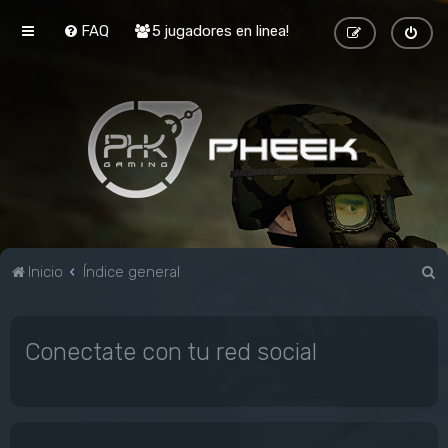
FAQ
5 jugadores en linea!
B
Inicio
Índice general
u
s
Conectate con tu red social
c
a
r