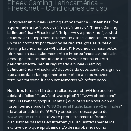
Pheek Gaming Latinoamérica -
Pheek.net - Condiciones de uso
Al ingresar en “Pheek Gaming Latinoamérica - Pheek.net” (de
aquí en adelante “nosotros”, “nos”, “nuestro”, “Pheek Gaming
Latinoamérica - Pheek.net”, “https://www.pheek.net”), usted
acuerda estar legalmente sometido a los siguientes términos.
En caso contrario por favor no se registre y/o use “Pheek
Gaming Latinoamérica - Pheek.net”. Podemos cambiar estos
términos en cualquier momento e intentaríamos avisarle, sin
embargo sería prudente que los revisase por su cuenta
periódicamente. Seguir registrado a “Pheek Gaming
Latinoamérica - Pheek.net” después de esos cambios significa
que acuerda estar legalmente sometido a esos nuevos
términos tal como fueron actualizados y/o reformados.
Nuestros foros están desarrollados por phpBB (de aquí en
adelante “ellos”, “sus”, “software phpBB”, “www.phpbb.com”,
“phpBB Limited”, “phpBB Teams”) el cual es una solución de
foros liberada bajo la “
GNU General Public License v2 en Ingles
”
(de aquí en adelante “GPL”) y puede ser descargada de
www.phpbb.com
. El software phpBB solamente facilita
discusiones basadas en Internet y la GPL estrictamente los
excluye de lo que aprobamos y/o desaprobamos como