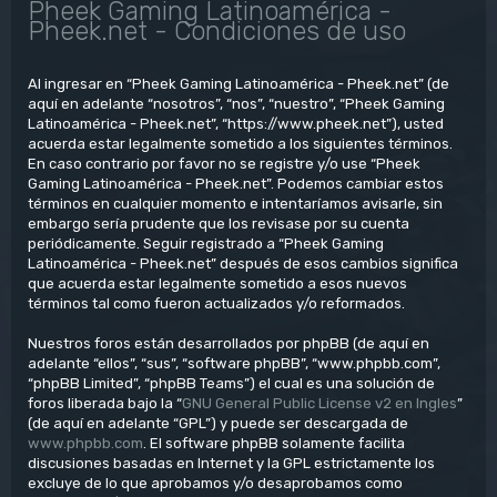
Pheek Gaming Latinoamérica -
Pheek.net - Condiciones de uso
Al ingresar en “Pheek Gaming Latinoamérica - Pheek.net” (de
aquí en adelante “nosotros”, “nos”, “nuestro”, “Pheek Gaming
Latinoamérica - Pheek.net”, “https://www.pheek.net”), usted
acuerda estar legalmente sometido a los siguientes términos.
En caso contrario por favor no se registre y/o use “Pheek
Gaming Latinoamérica - Pheek.net”. Podemos cambiar estos
términos en cualquier momento e intentaríamos avisarle, sin
embargo sería prudente que los revisase por su cuenta
periódicamente. Seguir registrado a “Pheek Gaming
Latinoamérica - Pheek.net” después de esos cambios significa
que acuerda estar legalmente sometido a esos nuevos
términos tal como fueron actualizados y/o reformados.
Nuestros foros están desarrollados por phpBB (de aquí en
adelante “ellos”, “sus”, “software phpBB”, “www.phpbb.com”,
“phpBB Limited”, “phpBB Teams”) el cual es una solución de
foros liberada bajo la “
GNU General Public License v2 en Ingles
”
(de aquí en adelante “GPL”) y puede ser descargada de
www.phpbb.com
. El software phpBB solamente facilita
discusiones basadas en Internet y la GPL estrictamente los
excluye de lo que aprobamos y/o desaprobamos como