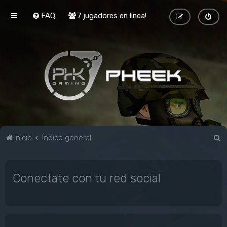
FAQ
7 jugadores en linea!
B
Inicio
Índice general
u
s
Conectate con tu red social
c
a
r