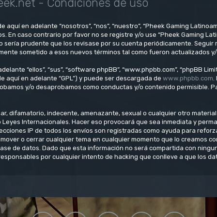
ek.net - Condiciones de uso
e aquí en adelante “nosotros”, “nos”, “nuestro”, “Pheek Gaming Latinoam
os. En caso contrario por favor no se registre y/o use “Pheek Gaming L
o sería prudente que los revisase por su cuenta periódicamente. Seguir
lmente sometido a esos nuevos términos tal como fueron actualizados y
delante “ellos”, “sus”, “software phpBB”, “www.phpbb.com”, “phpBB Limit
(de aquí en adelante “GPL”) y puede ser descargada de
www.phpbb.com
.
aprobamos y/o desaprobamos como conductas y/o contenido permisible. Pa
, difamatorio, indecente, amenazante, sexual o cualquier otro material q
o Leyes Internacionales. Hacer eso provocará que sea inmediata y perm
direcciones IP de todos los envíos son registradas como ayuda para refo
ar, mover o cerrar cualquier tema en cualquier momento que lo creamos 
se de datos. Dado que esta información no será compartida con ninguna
esponsables por cualquier intento de hacking que conlleve a que los d