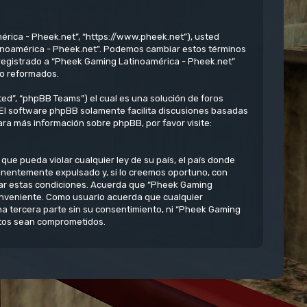
érica - Pheek.net”, “https://www.pheek.net”), usted
atinoamérica - Pheek.net”. Podemos cambiar estos términos
 registrado a “Pheek Gaming Latinoamérica - Pheek.net”
/o reformados.
ed”, “phpBB Teams”) el cual es una solución de foros
 El software phpBB solamente facilita discusiones basadas
ra más información sobre phpBB, por favor visite:
ue pueda violar cualquier ley de su país, el país donde
anentemente expulsado y, si lo creemos oportuno, con
rzar estas condiciones. Acuerda que “Pheek Gaming
conveniente. Como usuario acuerda que cualquier
 tercera parte sin su consentimiento, ni “Pheek Gaming
atos sean comprometidos.