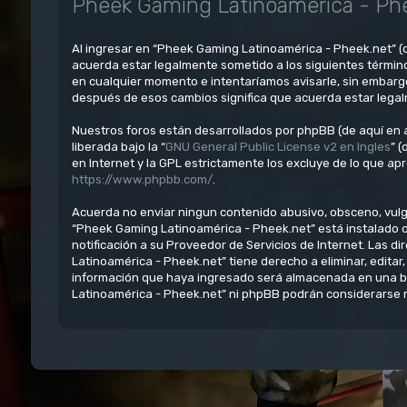
Pheek Gaming Latinoamérica - Phe
Al ingresar en “Pheek Gaming Latinoamérica - Pheek.net” (d
acuerda estar legalmente sometido a los siguientes términ
en cualquier momento e intentaríamos avisarle, sin embarg
después de esos cambios significa que acuerda estar lega
Nuestros foros están desarrollados por phpBB (de aquí en a
liberada bajo la “
GNU General Public License v2 en Ingles
” 
en Internet y la GPL estrictamente los excluye de lo que 
https://www.phpbb.com/
.
Acuerda no enviar ningun contenido abusivo, obsceno, vulgar
“Pheek Gaming Latinoamérica - Pheek.net” está instalado 
notificación a su Proveedor de Servicios de Internet. Las 
Latinoamérica - Pheek.net” tiene derecho a eliminar, edit
información que haya ingresado será almacenada en una ba
Latinoamérica - Pheek.net” ni phpBB podrán considerarse r