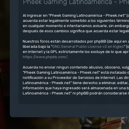
Pheek Gaming Latinoamérica - Phe
Al ingresar en “Pheek Gaming Latinoamérica - Pheek.net” (d
acuerda estar legalmente sometido a los siguientes términ
en cualquier momento e intentaríamos avisarle, sin embarg
después de esos cambios significa que acuerda estar lega
Nuestros foros están desarrollados por phpBB (de aquí en a
liberada bajo la “
GNU General Public License v2 en Ingles
” 
en Internet y la GPL estrictamente los excluye de lo que 
https://www.phpbb.com/
.
Acuerda no enviar ningun contenido abusivo, obsceno, vulgar
“Pheek Gaming Latinoamérica - Pheek.net” está instalado 
notificación a su Proveedor de Servicios de Internet. Las 
Latinoamérica - Pheek.net” tiene derecho a eliminar, edit
información que haya ingresado será almacenada en una ba
Latinoamérica - Pheek.net” ni phpBB podrán considerarse r