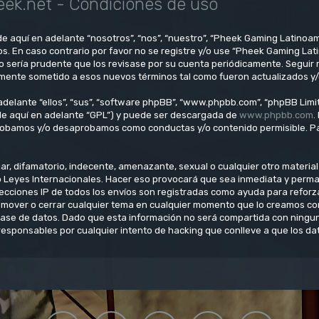
ek.net - Condiciones de uso
e aquí en adelante “nosotros”, “nos”, “nuestro”, “Pheek Gaming Latinoam
os. En caso contrario por favor no se registre y/o use “Pheek Gaming L
o sería prudente que los revisase por su cuenta periódicamente. Seguir
lmente sometido a esos nuevos términos tal como fueron actualizados y
delante “ellos”, “sus”, “software phpBB”, “www.phpbb.com”, “phpBB Limit
(de aquí en adelante “GPL”) y puede ser descargada de
www.phpbb.com
.
aprobamos y/o desaprobamos como conductas y/o contenido permisible. Pa
, difamatorio, indecente, amenazante, sexual o cualquier otro material q
o Leyes Internacionales. Hacer eso provocará que sea inmediata y perm
direcciones IP de todos los envíos son registradas como ayuda para refo
ar, mover o cerrar cualquier tema en cualquier momento que lo creamos 
se de datos. Dado que esta información no será compartida con ninguna
esponsables por cualquier intento de hacking que conlleve a que los d