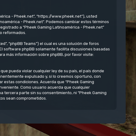
érica - Pheek.net”, “https://www.pheek.net”), usted
atinoamérica - Pheek.net”. Podemos cambiar estos términos
 registrado a “Pheek Gaming Latinoamérica - Pheek.net”
/o reformados.
ed”, “phpBB Teams”) el cual es una solución de foros
 El software phpBB solamente facilita discusiones basadas
ra más información sobre phpBB, por favor visite:
ue pueda violar cualquier ley de su país, el país donde
anentemente expulsado y, si lo creemos oportuno, con
rzar estas condiciones. Acuerda que “Pheek Gaming
conveniente. Como usuario acuerda que cualquier
 tercera parte sin su consentimiento, ni “Pheek Gaming
atos sean comprometidos.