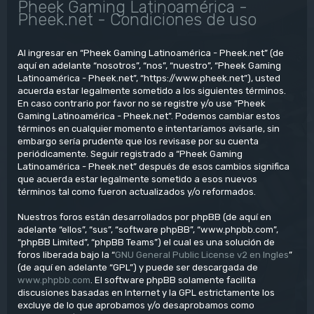
Pheek Gaming Latinoamérica -
Pheek.net - Condiciones de uso
Al ingresar en “Pheek Gaming Latinoamérica - Pheek.net” (de
aquí en adelante “nosotros”, “nos”, “nuestro”, “Pheek Gaming
Latinoamérica - Pheek.net”, “https://www.pheek.net”), usted
acuerda estar legalmente sometido a los siguientes términos.
En caso contrario por favor no se registre y/o use “Pheek
Gaming Latinoamérica - Pheek.net”. Podemos cambiar estos
términos en cualquier momento e intentaríamos avisarle, sin
embargo sería prudente que los revisase por su cuenta
periódicamente. Seguir registrado a “Pheek Gaming
Latinoamérica - Pheek.net” después de esos cambios significa
que acuerda estar legalmente sometido a esos nuevos
términos tal como fueron actualizados y/o reformados.
Nuestros foros están desarrollados por phpBB (de aquí en
adelante “ellos”, “sus”, “software phpBB”, “www.phpbb.com”,
“phpBB Limited”, “phpBB Teams”) el cual es una solución de
foros liberada bajo la “
GNU General Public License v2 en Ingles
”
(de aquí en adelante “GPL”) y puede ser descargada de
www.phpbb.com
. El software phpBB solamente facilita
discusiones basadas en Internet y la GPL estrictamente los
excluye de lo que aprobamos y/o desaprobamos como