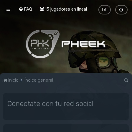
FAQ
15 jugadores en linea!
B
Inicio
Índice general
u
s
Conectate con tu red social
c
a
r