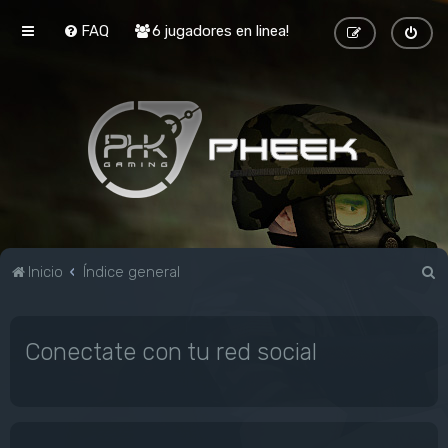
FAQ
6 jugadores en linea!
B
Inicio
Índice general
u
s
Conectate con tu red social
c
a
r