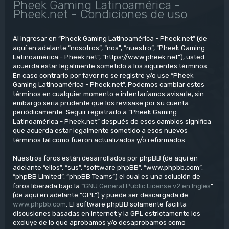
Pheek Gaming Latinoamérica -
Pheek.net - Condiciones de uso
Al ingresar en “Pheek Gaming Latinoamérica - Pheek.net” (de
aquí en adelante “nosotros”, “nos”, “nuestro”, “Pheek Gaming
Latinoamérica - Pheek.net”, “https://www.pheek.net”), usted
acuerda estar legalmente sometido a los siguientes términos.
En caso contrario por favor no se registre y/o use “Pheek
Gaming Latinoamérica - Pheek.net”. Podemos cambiar estos
términos en cualquier momento e intentaríamos avisarle, sin
embargo sería prudente que los revisase por su cuenta
periódicamente. Seguir registrado a “Pheek Gaming
Latinoamérica - Pheek.net” después de esos cambios significa
que acuerda estar legalmente sometido a esos nuevos
términos tal como fueron actualizados y/o reformados.
Nuestros foros están desarrollados por phpBB (de aquí en
adelante “ellos”, “sus”, “software phpBB”, “www.phpbb.com”,
“phpBB Limited”, “phpBB Teams”) el cual es una solución de
foros liberada bajo la “
GNU General Public License v2 en Ingles
”
(de aquí en adelante “GPL”) y puede ser descargada de
www.phpbb.com
. El software phpBB solamente facilita
discusiones basadas en Internet y la GPL estrictamente los
excluye de lo que aprobamos y/o desaprobamos como