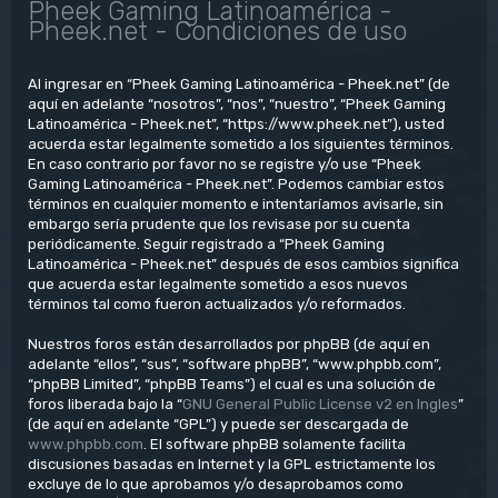
Pheek Gaming Latinoamérica -
Pheek.net - Condiciones de uso
Al ingresar en “Pheek Gaming Latinoamérica - Pheek.net” (de
aquí en adelante “nosotros”, “nos”, “nuestro”, “Pheek Gaming
Latinoamérica - Pheek.net”, “https://www.pheek.net”), usted
acuerda estar legalmente sometido a los siguientes términos.
En caso contrario por favor no se registre y/o use “Pheek
Gaming Latinoamérica - Pheek.net”. Podemos cambiar estos
términos en cualquier momento e intentaríamos avisarle, sin
embargo sería prudente que los revisase por su cuenta
periódicamente. Seguir registrado a “Pheek Gaming
Latinoamérica - Pheek.net” después de esos cambios significa
que acuerda estar legalmente sometido a esos nuevos
términos tal como fueron actualizados y/o reformados.
Nuestros foros están desarrollados por phpBB (de aquí en
adelante “ellos”, “sus”, “software phpBB”, “www.phpbb.com”,
“phpBB Limited”, “phpBB Teams”) el cual es una solución de
foros liberada bajo la “
GNU General Public License v2 en Ingles
”
(de aquí en adelante “GPL”) y puede ser descargada de
www.phpbb.com
. El software phpBB solamente facilita
discusiones basadas en Internet y la GPL estrictamente los
excluye de lo que aprobamos y/o desaprobamos como