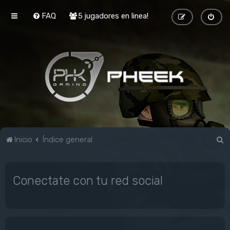
FAQ
5 jugadores en linea!
B
Inicio
Índice general
u
s
Conectate con tu red social
c
a
r