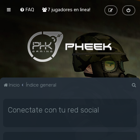
FAQ
7 jugadores en linea!
B
Inicio
Índice general
u
s
Conectate con tu red social
c
a
r