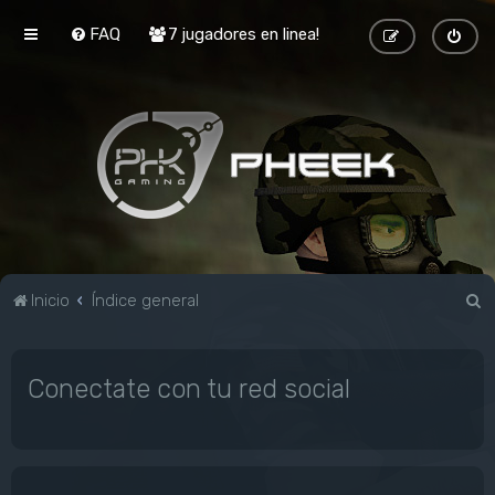
FAQ
7 jugadores en linea!
B
Inicio
Índice general
u
s
Conectate con tu red social
c
a
r