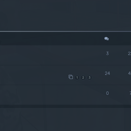
queda avanzada
3
2
24
4
1
2
3
0