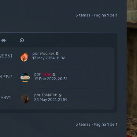
3 temas • Página
1
de
1
por
Woolker
20851
13 May 2024, 11:06
por
Tano
49197
19 Ene 2022, 20:51
por
ToMaTeh
79891
23 May 2021, 21:59
3 temas • Página
1
de
1