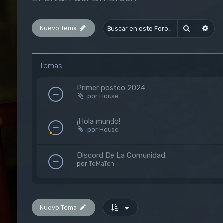
Nuevo Tema
Buscar
Bús
Temas
Primer posteo 2024
por
House
¡Hola mundo!
por
House
Discord De La Comunidad.
por
ToMaTeh
Nuevo Tema