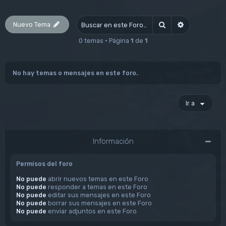
Nuevo Tema
Buscar
Búsqueda av
0 temas • Página
1
de
1
No hay temas o mensajes en este foro.
Ir a
Información
Permisos del foro
No puede
abrir nuevos temas en este Foro
No puede
responder a temas en este Foro
No puede
editar sus mensajes en este Foro
No puede
borrar sus mensajes en este Foro
No puede
enviar adjuntos en este Foro