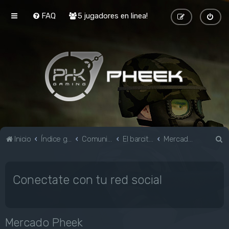
FAQ
5 jugadores en linea!
B
Inicio
Índice general
Comunidad
El barcito de Black Mesa
Mercado Pheek
u
s
Conectate con tu red social
c
a
r
Mercado Pheek