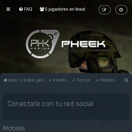
FAQ
5 jugadores en linea!
B
Inicio
Índice general
Interés general
Tecnología e Informática
Mobiles
u
s
Conectate con tu red social
c
a
r
Mobiles