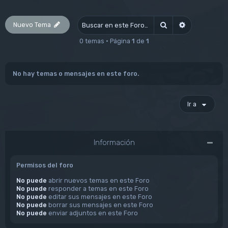
Nuevo Tema
Buscar
Búsqueda av
0 temas • Página
1
de
1
No hay temas o mensajes en este foro.
Ir a
Información
Permisos del foro
No puede
abrir nuevos temas en este Foro
No puede
responder a temas en este Foro
No puede
editar sus mensajes en este Foro
No puede
borrar sus mensajes en este Foro
No puede
enviar adjuntos en este Foro