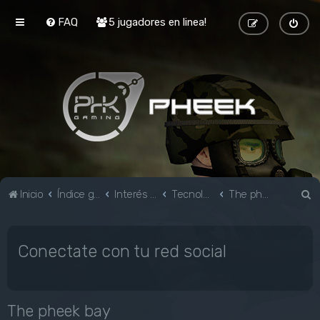
FAQ
5 jugadores en linea!
B
Inicio
Índice general
Interés general
Tecnología e Informática
The pheek bay
u
s
Conectate con tu red social
c
a
r
The pheek bay