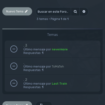
Nuevo Tema
Buscar
Búsqueda av
3 temas • Página
1
de
1
Temas
. 3
Último mensaje por
nevermore
Respuestas:
1
.
Último mensaje por
ToMaTeh
Respuestas:
1
. 2
Último mensaje por
Last Train
Respuestas:
1