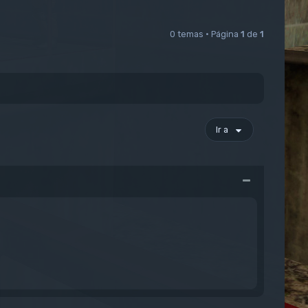
0 temas • Página
1
de
1
Ir a