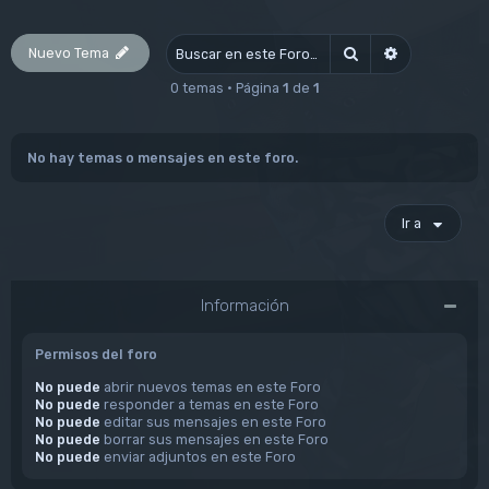
Nuevo Tema
Buscar
Búsqueda av
0 temas • Página
1
de
1
No hay temas o mensajes en este foro.
Ir a
Información
Permisos del foro
No puede
abrir nuevos temas en este Foro
No puede
responder a temas en este Foro
No puede
editar sus mensajes en este Foro
No puede
borrar sus mensajes en este Foro
No puede
enviar adjuntos en este Foro