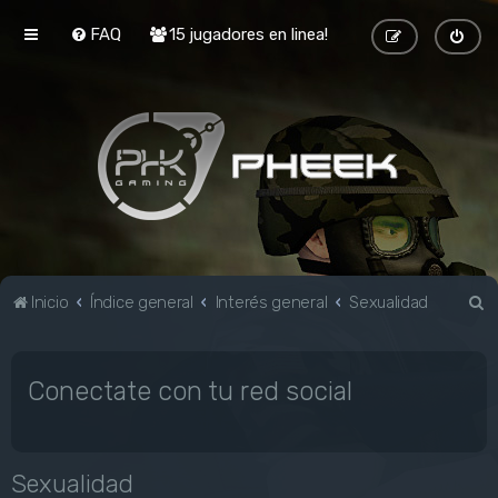
FAQ
15 jugadores en linea!
B
Inicio
Índice general
Interés general
Sexualidad
u
s
Conectate con tu red social
c
a
r
Sexualidad