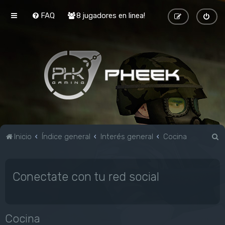
FAQ
8 jugadores en linea!
B
Inicio
Índice general
Interés general
Cocina
u
s
Conectate con tu red social
c
a
r
Cocina