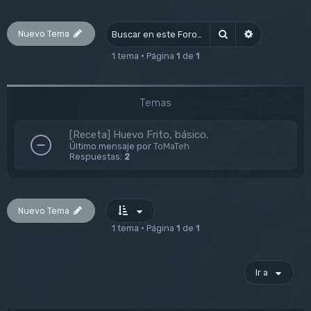
Nuevo Tema
Buscar
Búsqueda av
1 tema • Página
1
de
1
Temas
[Receta] Huevo Frito, básico.
Último mensaje por
ToMaTeh
Respuestas:
2
Nuevo Tema
1 tema • Página
1
de
1
Ir a