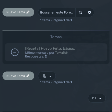
Nuevo Tema
Buscar
Búsqueda av
1 tema • Página
1
de
1
Temas
[Receta] Huevo Frito, básico.
Último mensaje por
ToMaTeh
Respuestas:
2
Nuevo Tema
1 tema • Página
1
de
1
Ir a