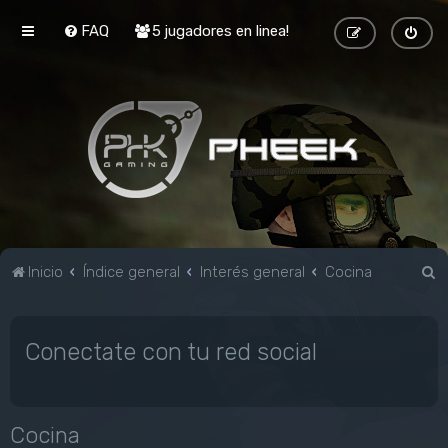
FAQ
5 jugadores en linea!
B
Inicio
Índice general
Interés general
Cocina
u
s
Conectate con tu red social
c
a
r
Cocina