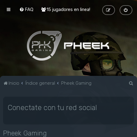
FAQ
15 jugadores en linea!
B
Inicio
Índice general
Pheek Gaming
u
s
Conectate con tu red social
c
a
r
Pheek Gaming