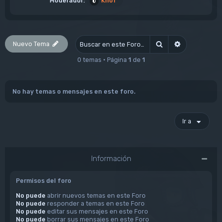
Moderador:
KnoT
Nuevo Tema
Buscar
Búsqueda av
0 temas • Página
1
de
1
No hay temas o mensajes en este foro.
Ir a
Información
Permisos del foro
No puede
abrir nuevos temas en este Foro
No puede
responder a temas en este Foro
No puede
editar sus mensajes en este Foro
No puede
borrar sus mensajes en este Foro