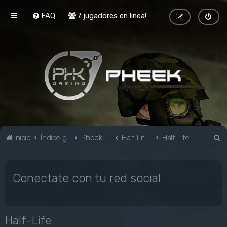
FAQ
7 jugadores en linea!
B
Inicio
Índice general
Pheek Gaming
Half-Life & Mods
Half-Life
u
s
Conectate con tu red social
c
a
r
Half-Life