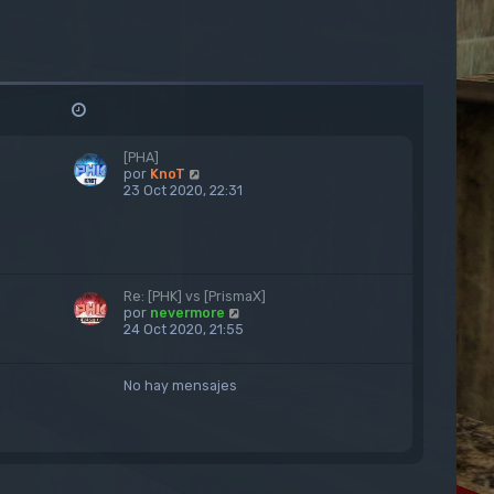
[PHA]
V
por
KnoT
e
23 Oct 2020, 22:31
r
ú
l
t
i
m
Re: [PHK] vs [PrismaX]
o
V
por
nevermore
m
e
24 Oct 2020, 21:55
e
r
n
ú
s
l
No hay mensajes
a
t
j
i
e
m
o
m
e
n