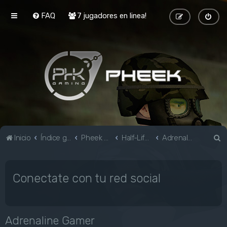
FAQ
7 jugadores en linea!
B
Inicio
Índice general
Pheek Gaming
Half-Life & Mods
Adrenaline Gamer
u
s
Conectate con tu red social
c
a
r
Adrenaline Gamer