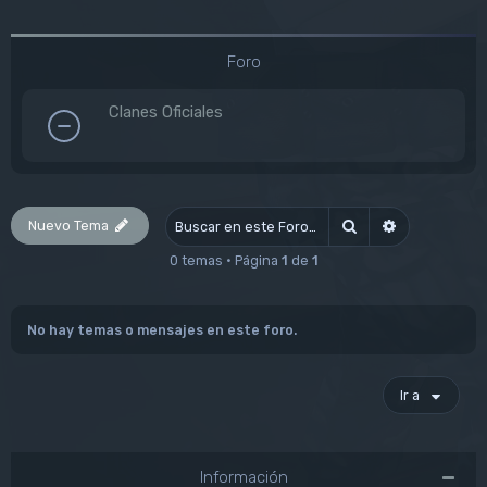
Foro
Clanes Oficiales
Nuevo Tema
Buscar
Búsqueda av
0 temas • Página
1
de
1
No hay temas o mensajes en este foro.
Ir a
Información