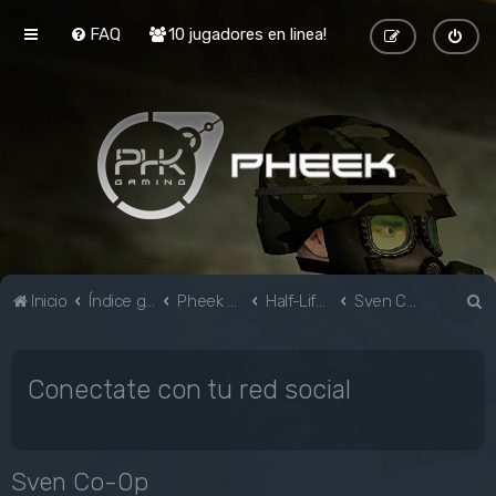
FAQ
10 jugadores en linea!
B
Inicio
Índice general
Pheek Gaming
Half-Life & Mods
Sven Co-Op
u
s
Conectate con tu red social
c
a
r
Sven Co-Op