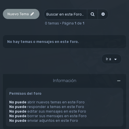
Nuevo Tema
Buscar
Búsqueda av
0 temas • Página
1
de
1
No hay temas o mensajes en este foro.
Ir a
Información
Permisos del foro
No puede
abrir nuevos temas en este Foro
No puede
responder a temas en este Foro
No puede
editar sus mensajes en este Foro
No puede
borrar sus mensajes en este Foro
No puede
enviar adjuntos en este Foro