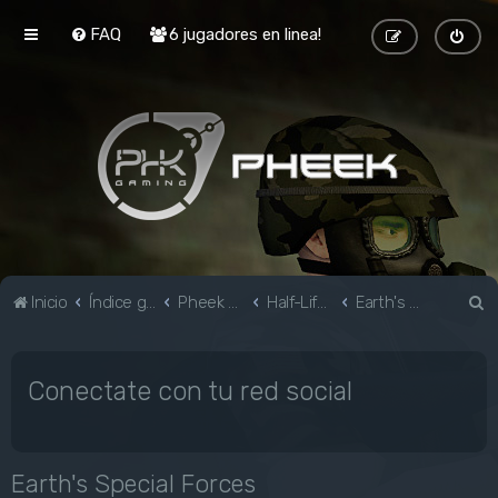
FAQ
6 jugadores en linea!
B
Inicio
Índice general
Pheek Gaming
Half-Life & Mods
Earth's Special Forces
u
s
Conectate con tu red social
c
a
r
Earth's Special Forces