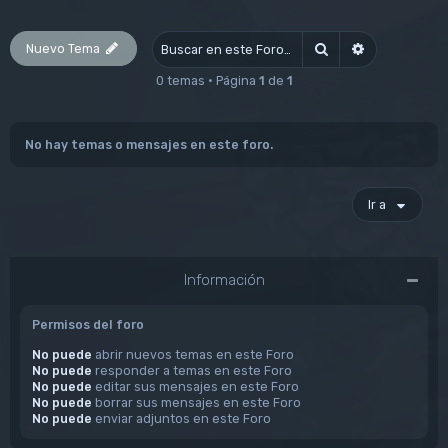
Nuevo Tema
Buscar
Búsqueda av
0 temas • Página
1
de
1
No hay temas o mensajes en este foro.
Ir a
Información
Permisos del foro
No puede
abrir nuevos temas en este Foro
No puede
responder a temas en este Foro
No puede
editar sus mensajes en este Foro
No puede
borrar sus mensajes en este Foro
No puede
enviar adjuntos en este Foro