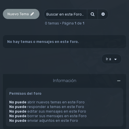
Nuevo Tema
Buscar
Búsqueda av
0 temas • Página
1
de
1
No hay temas o mensajes en este foro.
Ir a
Información
Permisos del foro
No puede
abrir nuevos temas en este Foro
No puede
responder a temas en este Foro
No puede
editar sus mensajes en este Foro
No puede
borrar sus mensajes en este Foro
No puede
enviar adjuntos en este Foro