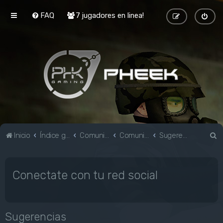
FAQ
7 jugadores en linea!
B
Inicio
Índice general
Comunidad
Comunidad
Sugerencias
u
s
Conectate con tu red social
c
a
r
Sugerencias