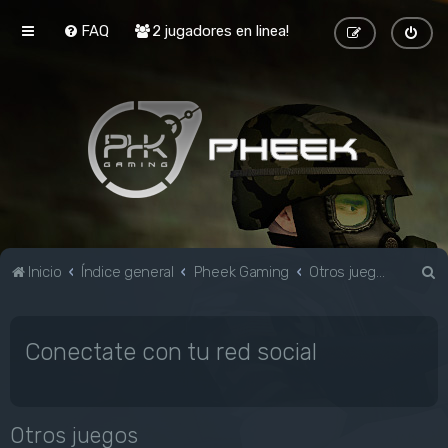
FAQ
2 jugadores en linea!
B
Inicio
Índice general
Pheek Gaming
Otros juegos
u
s
Conectate con tu red social
c
a
r
Otros juegos