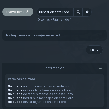
Nuevo Tema
Buscar
Búsqueda av
0 temas • Página
1
de
1
No hay temas o mensajes en este foro.
Ir a
Información
Permisos del foro
No puede
abrir nuevos temas en este Foro
No puede
responder a temas en este Foro
No puede
editar sus mensajes en este Foro
No puede
borrar sus mensajes en este Foro
No puede
enviar adjuntos en este Foro