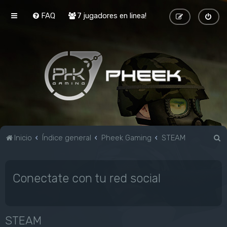
FAQ
7 jugadores en linea!
B
Inicio
Índice general
Pheek Gaming
STEAM
u
s
Conectate con tu red social
c
a
r
STEAM