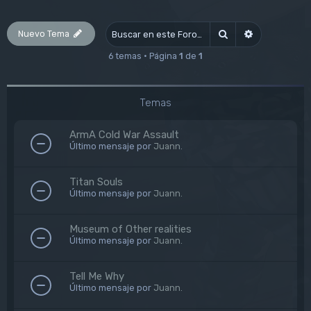
Nuevo Tema
Buscar
Búsqueda av
6 temas • Página
1
de
1
Temas
ArmA Cold War Assault
Último mensaje por
Juann.
Titan Souls
Último mensaje por
Juann.
Museum of Other realities
Último mensaje por
Juann.
Tell Me Why
Último mensaje por
Juann.