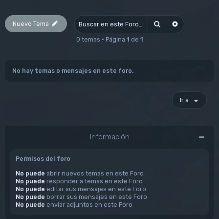
Nuevo Tema
Buscar
Búsqueda av
0 temas • Página
1
de
1
No hay temas o mensajes en este foro.
Ir a
Información
Permisos del foro
No puede
abrir nuevos temas en este Foro
No puede
responder a temas en este Foro
No puede
editar sus mensajes en este Foro
No puede
borrar sus mensajes en este Foro
No puede
enviar adjuntos en este Foro