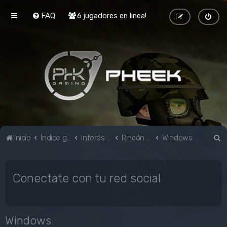
FAQ
6 jugadores en linea!
B
Inicio
Índice general
Interés general
Rincón Geek
Windows
u
s
Conectate con tu red social
c
a
r
Windows