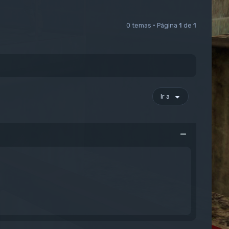
0 temas • Página
1
de
1
Ir a